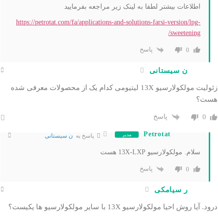
اطلاعات بیشتر لطفا به لینک زیر مراجعه بفرمایید
https://petrotat.com/fa/applications-and-solutions-farsi-version/lpg-
sweetening/
پاسخ
0
ن سیستانی
زئولیت مولکولارسیو 13X لیتیومی کدام یک از محصولات معرفی شده
هست؟
پاسخ
0
Petrotat
مدیر
پاسخ به
ن سیستانی
سلام. مولکولارسیو 13X-LXP هست
پاسخ
0
ر سیامکی
درود. آیا روش احیا مولکولارسیو 13X با سایر مولکولارسیو ها یکیست؟