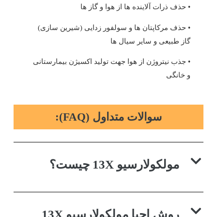
• حذف ذرات آلاینده ها از هوا و گاز ها
• حذف مرکاپتان ها و سولفور زدایی (شیرین سازی)
گاز طبیعی و سایر سیال ها
• جذب نیتروژن از هوا جهت تولید اکسیژن بیمارستانی
و خانگی
سوالات متداول (FAQ):
مولکولارسیو 13X چیست؟
روش احیا مولکولارسیو 13X