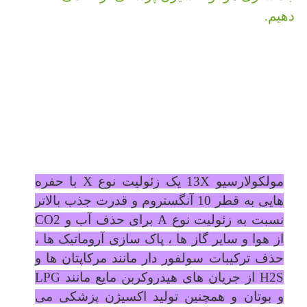
دهیم.
مولکولارسیو 13X یک زئولیت نوع X با حفره
هایی به قطر 10 آنگستروم و قدرت جذب بالاتر
نسبت به زئولیت نوع A برای حذف آب و CO2
از هوا و سایر گاز ها ، پاک سازی آروماتیک ها ،
حذف ترکیبات سولفور دار مانند مرکاپتان ها و
H2S از جریان های هیدروکربن مایع مانند LPG
و بوتان و همچنین تولید اکسیژن پزشکی می