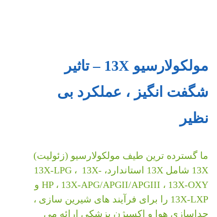
مولکولارسیو 13X – تاثیر
شگفت انگیز ، عملکرد بی
نظیر
ما گسترده ترین طیف مولکولارسیو (زئولیت)
13X شامل 13X استاندارد، 13X-LPG ، 13X-
HP ، 13X-APG/APGII/APGIII ، 13X-OXY و
13X-LXP را برای فرآیند های شیرین سازی ،
جداسازی هوا و اکسیژن پزشکی ارائه می