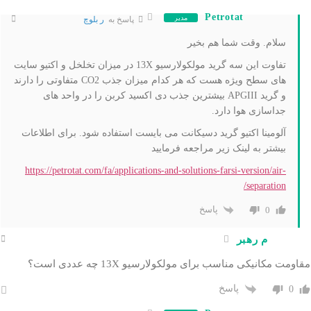
Petrotat
مدیر
پاسخ به
ر بلوچ
سلام. وقت شما هم بخیر
تفاوت این سه گرید مولکولارسیو 13X در میزان تخلخل و اکتیو سایت
های سطح ویژه هست که هر کدام میزان جذب CO2 متفاوتی را دارند
و گرید APGIII بیشترین جذب دی اکسید کربن را در واحد های
جداسازی هوا دارد.
آلومینا اکتیو گرید دسیکانت می بایست استفاده شود. برای اطلاعات
بیشتر به لینک زیر مراجعه فرمایید
https://petrotat.com/fa/applications-and-solutions-farsi-version/air-
separation/
پاسخ
0
م رهبر
مقاومت مکانیکی مناسب برای مولکولارسیو 13X چه عددی است؟
پاسخ
0