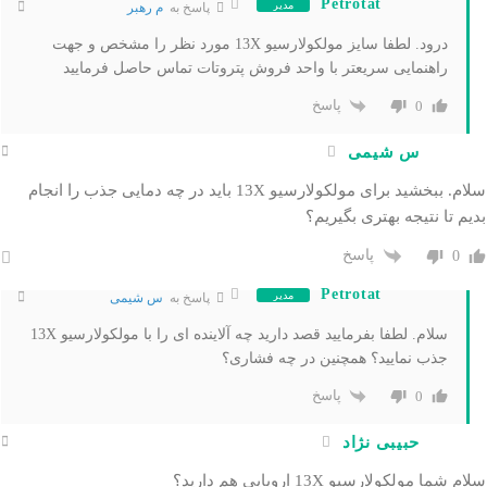
Petrotat
مدیر
پاسخ به
م رهبر
درود. لطفا سایز مولکولارسیو 13X مورد نظر را مشخص و جهت
راهنمایی سریعتر با واحد فروش پتروتات تماس حاصل فرمایید
پاسخ
0
س شیمی
سلام. ببخشید برای مولکولارسیو 13X باید در چه دمایی جذب را انجام
بدیم تا نتیجه بهتری بگیریم؟
پاسخ
0
Petrotat
مدیر
پاسخ به
س شیمی
سلام. لطفا بفرمایید قصد دارید چه آلاینده ای را با مولکولارسیو 13X
جذب نمایید؟ همچنین در چه فشاری؟
پاسخ
0
حبیبی نژاد
سلام شما مولکولارسیو 13X اروپایی هم دارید؟