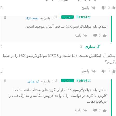
پاسخ
0
Petrotat
مدیر
پاسخ به
حبیبی نژاد
سلام. بله مولکولارسیو 13X ساخت آلمان موجود است.
پاسخ
0
ک نمازی
سلام. آیا امکانش هست دیتا شیت و MSDS مولکولارسیو 13X را از شما
بگیرم؟
پاسخ
0
Petrotat
مدیر
پاسخ به
ک نمازی
سلام. بله مولکولارسیو 13X دارای گرید های مختلف است لطفا
کاربرد یا گرید درخواستی را با واحد فروش مکاتبه و مدارک فنی را
دریافت نمایید
پاسخ
0