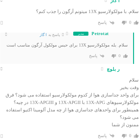
ا گاز
سلام. با مولکولارسیو 13X میتونم آرگون را جذب کنم؟
پاسخ
0
Petrotat
مدیر
پاسخ به
ا گاز
سلام. بله مولکولارسیو 13X برای حبس مولکول آرگون مناسب است
پاسخ
0
ر بلوچ
سلام
وقت بخیر
برای واحد جداسازی هوا از کدوم مولکولارسیو استفاده می شود؟ فرق
مولکولارسیوهای 13X-APG با 13X-APGII و 13X-APGIII در چیه؟
همینطور برای واحدهای جداسازی هوا از چه مدل آلومینا اکتیو استفاده
می شود؟
ممنون از شما
پاسخ
0