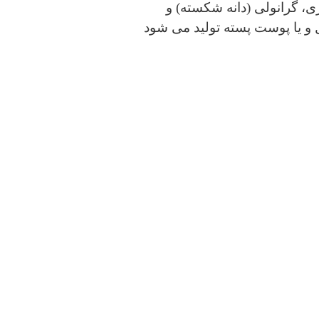
ی، گرانولی (دانه شکسته) و
ت نارگیل و یا پوست پسته تولید می شود
یار فعال آن در واحد حجم می باشد. البته
غذایی و دارویی و همچنین