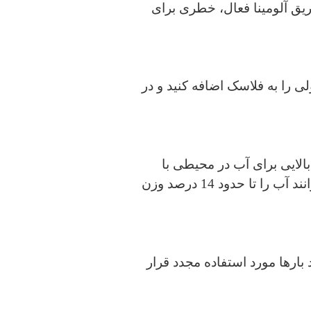
ا استفاده از فیلتراسیون از طریق آلومینا فعال، خطری برای
 کنید. غربال های مولکولی را به فلاسک اضافه کنید و در
لایی برای آب در محیطی با
غلظت کم آب دارند. در دمای 25 درجه سانتی گراد / 10 درصد RH غربال های مولکولی می توانند آب را تا حدود 14 درصد وزن
رده و می توانند بارها مورد استفاده مجدد قرار