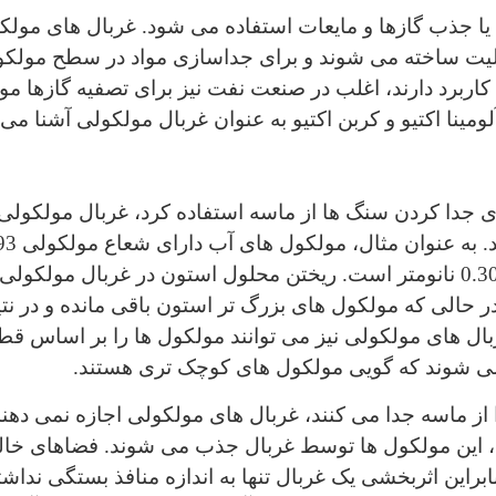
 جذب گازها و مایعات استفاده می شود. غربال های مولکول
ولیت ساخته می شوند و برای جداسازی مواد در سطح مولکول
کاربرد دارند، اغلب در صنعت نفت نیز برای تصفیه گازها مور
لومینا اکتیو و کربن اکتیو به عنوان غربال مولکولی آشنا می
ی جدا کردن سنگ ها از ماسه استفاده کرد، غربال مولکولی ن
یک مولکول استون دارای شعاع 0.308 نانومتر است. ریختن محلول استون در غ
 در حالی که مولکول های بزرگ تر استون باقی مانده و در 
ربال های مولکولی نیز می توانند مولکول ها را بر اساس قط
 شوند که گویی مولکول های کوچک تری هستند.
از ماسه جدا می کنند، غربال های مولکولی اجازه نمی دهن
ض، این مولکول ها توسط غربال جذب می شوند. فضاهای خالی
براین اثربخشی یک غربال تنها به اندازه منافذ بستگی نداش