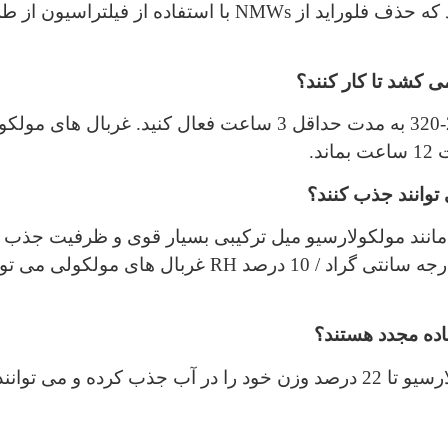
دهد. بنابراین، نتیجه گیری می شود که حذف فلوراید از NMWs ب
 کشد تا کار کنند؟
الک های مولکولی را در دمای ̊250-320 به مدت حداقل 3 ساعت فعال
د.
وانند جذب کنند؟
نند مولکولارسیو میل ترکیبی بسیار قوی و ظرفیت جذب با
اده مجدد هستند؟
غربال های مولکولی مانند مولکولارسیو تا 22 درصد وزن خود را در آب جذب ک