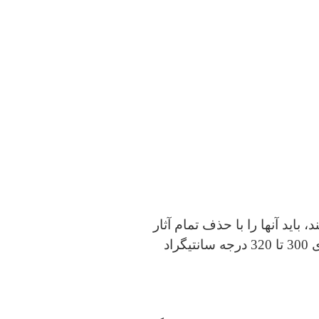
باید آنها را با حذف تمام آثار
آب و سایر ترکیبات فرار “اکتیو” کند. به طور معمول، این شامل حرارت دادن غربال ها در دمای 300 تا 320 درجه سانتیگراد