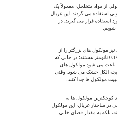
ی از مواد متخلخل، معمولاً یک
ی استفاده می گردند. این غربال
د استفاده قرار می گیرند. در
 شویم.
یز مولکول های بزرگتر را از
مولکول های کوچک تر جدا می کند. به عنوان مثال، مولکول های آب دارای شعاع مولکولی 0.193 نانومتر هستند؛ در حالی که
ربال مولکولی باعث می شود مولکول های
نتیجه الکل خشک می شود. وقتی
بیت مولکول ها جدا کنند.
د کوچکترین مولکول ها به
 در ساختار غربال، این مولکول
ته، بلکه به مقدار فضای خالی